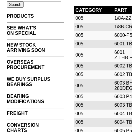
CATEGORY
PART
PRODUCTS
005
1/8A-Z
005
1/8B-C
SEE WHAT'S
ON SPECIAL
005
6000-P
005
6001 T
NEW STOCK
ARRIVING SOON
6001
005
Z.THB.
OVERSEAS
005
6002 T
PROCUREMENT
005
6002 T
WE BUY SURPLUS
6003 B
BEARINGS
005
280DE
BEARING
005
6003 P4
MODIFICATIONS
005
6003 T
FREIGHT
005
6004 T
005
6004 T
CONVERSION
CHARTS
005
6005 P5