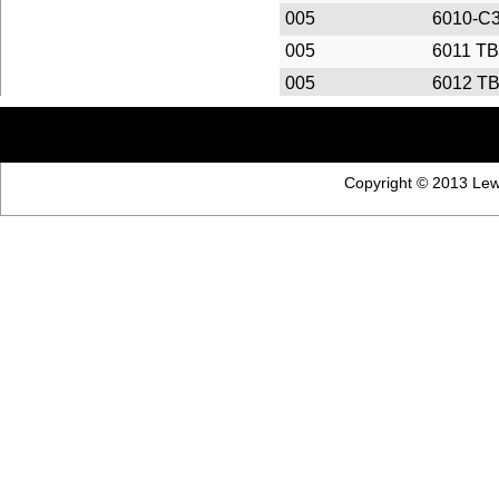
005
6010-C
005
6011 T
005
6012 T
005
6013 T
6013-
005
2ZR.P5
Copyright © 2013 Lewi
005
6016 P
005
6017 P
005
6017 P
005
6022 T
005
6200 F
005
6201 T
005
6202 F
005
6203 T
005
6203-P
6204 B