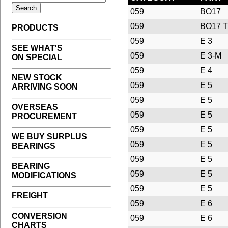
059
BO17
059
BO17 
PRODUCTS
059
E 3
SEE WHAT'S
059
E 3-M
ON SPECIAL
059
E 4
NEW STOCK
059
E 5
ARRIVING SOON
059
E 5
OVERSEAS
059
E 5
PROCUREMENT
059
E 5
WE BUY SURPLUS
059
E 5
BEARINGS
059
E 5
BEARING
059
E 5
MODIFICATIONS
059
E 5
FREIGHT
059
E 6
CONVERSION
059
E 6
CHARTS