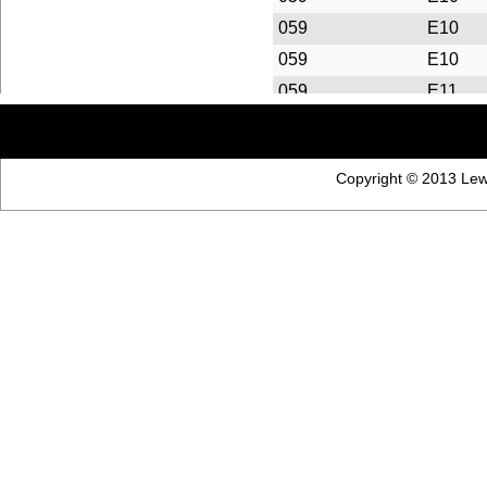
059
E10
059
E10
059
E11
059
E11
059
E11
Copyright © 2013 Lewi
059
E11
059
E11
059
E11
059
E11
059
E12
059
E14
059
E14
059
E14
059
E14
059
E14